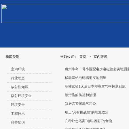
新闻类别
当前位置：
首页
->
室内环境
室内环境
惠州半岛一号小区配电房电磁辐射实地测
移动基站电磁辐射实地测量
行业动态
朝核试验1天后日本即在空气中探测到氙
放射性知识
氡污染的防范和治理
辐射环境安全
新居需警惕氡气污染
环境安全
瑞士“具有挑战性”的能源政策
工程技术
几种让您远离”电磁辐射“的食物
科普知识