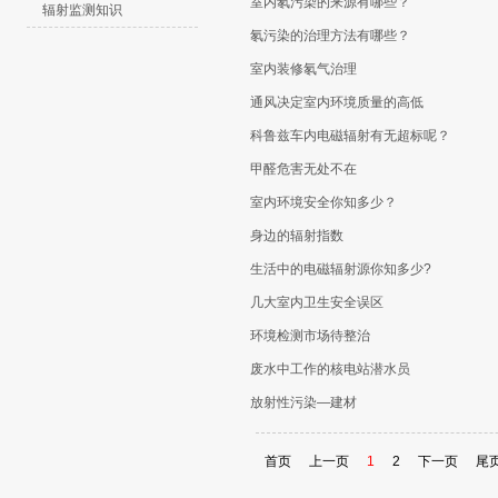
室内氡污染的来源有哪些？
辐射监测知识
氡污染的治理方法有哪些？
室内装修氡气治理
通风决定室内环境质量的高低
科鲁兹车内电磁辐射有无超标呢？
甲醛危害无处不在
室内环境安全你知多少？
身边的辐射指数
生活中的电磁辐射源你知多少?
几大室内卫生安全误区
环境检测市场待整治
废水中工作的核电站潜水员
放射性污染—建材
首页
上一页
1
2
下一页
尾