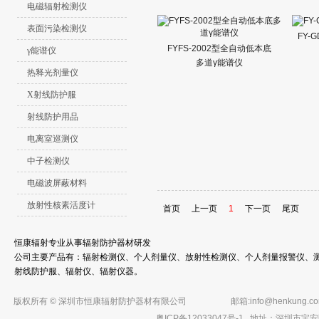
电磁辐射检测仪
表面污染检测仪
FY-
FYFS-2002型全自动低本底
γ能谱仪
多道γ能谱仪
热释光剂量仪
X射线防护服
射线防护用品
电离室巡测仪
中子检测仪
电磁波屏蔽材料
放射性核素活度计
首页
上一页
1
下一页
尾页
恒康辐射专业从事辐射防护器材研发
公司主要产品有：辐射检测仪、个人剂量仪、放射性检测仪、个人剂量报警仪、测
射线防护服、辐射仪、辐射仪器。
版权所有 © 深圳市恒康辐射防护器材有限公司
邮箱:
info@henkung.c
粤ICP备12033047号-1
地址：深圳市宝安区