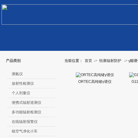
产品类别
当前位置：
首页
->
恒康辐射防护
-> γ能
测氡仪
ORTEC高纯锗γ谱仪
G1
放射性检测仪
个人剂量仪
便携式辐射巡测仪
多功能辐射检测仪
在线辐射报警仪
核空气净化小车