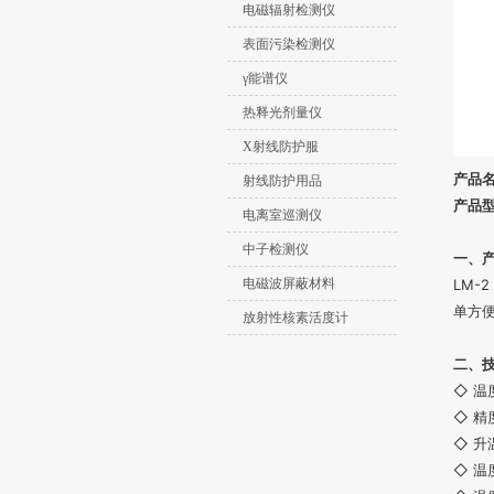
电磁辐射检测仪
表面污染检测仪
γ能谱仪
热释光剂量仪
X射线防护服
产品
射线防护用品
产品型
电离室巡测仪
中子检测仪
一、
电磁波屏蔽材料
LM
单方
放射性核素活度计
二、
◇ 温
◇ 精
◇ 升
◇ 温