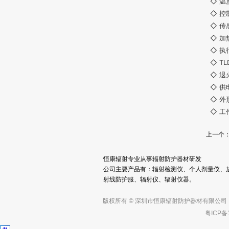
◇ 温
◇ 控
◇ 传
◇ 加
◇ 执
◇ T
◇ 退
◇ 供
◇ 外
◇ 工
上一个
恒康辐射专业从事辐射防护器材研发
公司主要产品有：辐射检测仪、个人剂量仪、
射线防护服、辐射仪、辐射仪器。
版权所有 © 深圳市恒康辐射防护器材有限公司
粤ICP备1