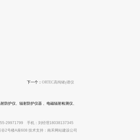
下一个：
ORTEC高纯锗γ谱仪
射防护仪、辐射防护仪器 、电磁辐射检测仪、
755-29971799 手机：刘经理18038137345
2号楼A座608 技术支持：
南禾网站建设公司