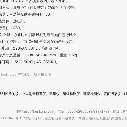
度显示：PV/SV 等各项参数均为数字显示。
制方式：具有 AT（自动整定）功能的 PID 控制。
感器：带法兰盘的不锈钢 Pt100。
热元件：远红外。
行元件：SSR。
LD 冷却：必要时可启动风机对剂量元件进行风冷。
火时间控制：可在 0~99 分钟时间内任意设定。
电电源；220VAC 50Hz；熔断源 4A。
形尺寸及重量：300×350×480mm；重量 30kg。
作环境：-5℃~50℃；45~85%RH。
：
HKN-5WF型在线X、γ辐射报警仪
放射性检测仪、个人剂量报警仪、测氡仪、射线检测仪、环境检测仪、表面污染仪、辐
邮箱:
info@henkung.com
电话：0755-29971599/29971799 传真：0
2033047号-1
地址：深圳市宝安区石岩街道塘头一号路创维科技工业园2期创维创新谷